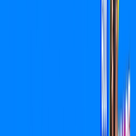
/MÊS
Contratar Agora
Contratar Agora
400 MEGA
INTERNET
Benefícios:
O melhor Wi-Fi
Instalação Grátis
*Confira as condições dessa oferta +
por:
R$
89
,
90
/MÊS
Contratar Agora
Contratar Agora