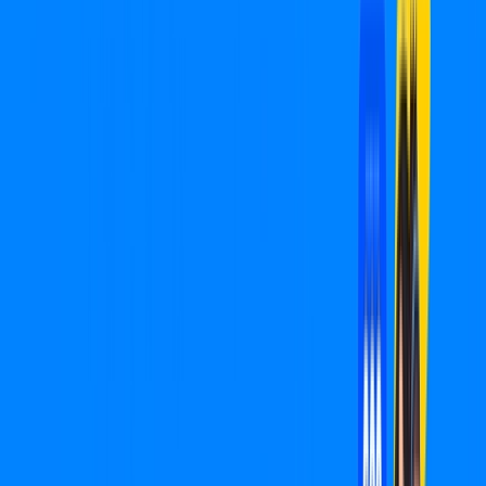
Promissão – Planos Imperdíveis,
Ultra Velocidade e Estabilidade
MELHOR OFERTA
600 MEGA
INTERNET
Benefícios:
Oferta válida por 3 meses, após R$ 99,90/mês.
Instalação Grátis
*Confira as condições dessa oferta +
de
R$ 99,90
/mês
por:
R$
49
,
95