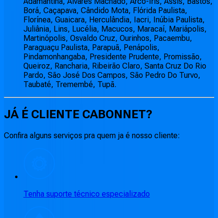
Adamantina, Álvares Machado, Arco-Íris, Assis, Bastos,
Borá, Caçapava, Cândido Mota, Flórida Paulista,
Florínea, Guaicara, Herculândia, Iacri, Inúbia Paulista,
Juliânia, Lins, Lucélia, Macucos, Maracaí, Mariápolis,
Martinópolis, Osvaldo Cruz, Ourinhos, Pacaembu,
Paraguaçu Paulista, Parapuã, Penápolis,
Pindamonhangaba, Presidente Prudente, Promissão,
Queiroz, Rancharia, Ribeirão Claro, Santa Cruz Do Rio
Pardo, São José Dos Campos, São Pedro Do Turvo,
Taubaté, Tremembé, Tupã.
JÁ É CLIENTE
CABONNET
?
Confira alguns serviços pra quem ja é nosso cliente:
Tenha suporte técnico especializado