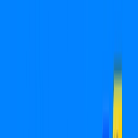
Você
Empresa
SP - Promissão
|
Área do cliente
Ligue para contratar
(18) 2880-0032
Contratar pelo
WhatsApp
Chat On-line
Assine Internet Fibra Cabonnet em