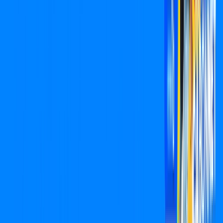
CONSULTAR AGORA
Assine Internet Fibra Cabonnet em
Promissão
A internet da Cabonnet em Promissão é muito rápida para
você navegar, assistir a vídeos, ver seus shows preferidos,
ouvir músicas e levar a sua experiência de jogo online a outro
nível. Clique em CONTRATAR AGORA, ou fale com um de
nossos consultores via WhatsApp, e mude de vez para a
Cabonnet Internet Banda Larga.
FALAR COM CONSULTOR