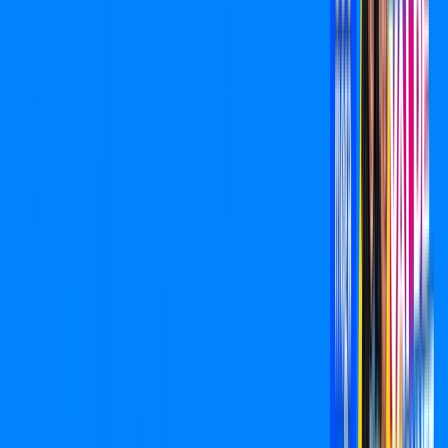
800 MEGA
INTERNET
Benefícios:
Oferta válida por 6 meses, após R$ 109,90/mês.
Exit Lag Incluso
*Confira as condições dessa oferta +
de
R$ 109,90
/mês
por:
R$
99,90
,
/MÊS
Contratar Agora
Contratar Agora
Consulte as ofertas
para o seu endereço!