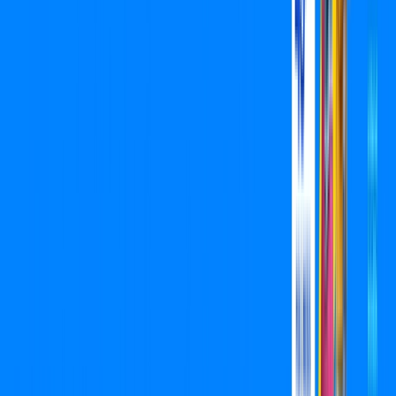
Assista filmes e séries em 4k sem interrupções