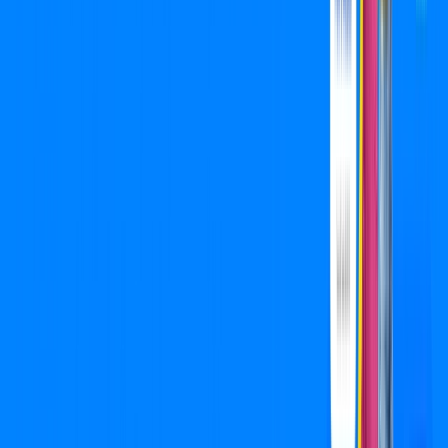
Wi-fi de alta performance para curtir e compartilhar à vontade