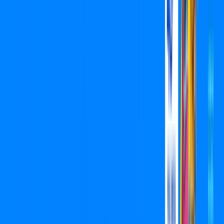
Assista filmes e séries em 4k sem interrupções