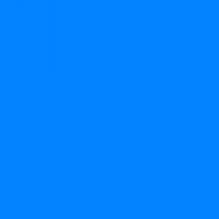
CONSULTE RÁPIDO AS
CIDADES
ATENDIDAS
Clique em sua cidade abaixo e confira as melhores ofertas de
internet fibra da
Cabonnet
SP - Adamantina
SP - Álvares Machado
SP - Arco - Íris
SP -
Assis
SP - Bastos
SP - Borá
SP - Caçapava
SP - Cândido
Mota
SP - Flórida Paulista
SP - Florínea
SP - Guaicara
SP -
Herculândia
SP - Iacri
SP - Inúbia Paulista
SP - Juliânia
SP -
Lins
SP - Lucélia
SP - Macucos
SP - Maracaí
SP - Mariápolis
SP
- Martinópolis
SP - Osvaldo Cruz
SP - Ourinhos
SP -
Pacaembu
SP - Paraguaçu Paulista
SP - Parapuã
SP -
Penápolis
SP - Pindamonhangaba
SP - Presidente Prudente
SP
- Promissão
SP - Queiroz
SP - Rancharia
SP - Ribeirão Claro
SP
- Santa Cruz do Rio Pardo
SP - São José dos Campos
SP -
São Pedro do Turvo
SP - Taubaté
SP - Tremembé
SP - Tupã
HÁ MAIS DE 20 ANOS
FORTALECENDO CONEXÕES
Há 24 anos descobrimos o nosso dom. O dom de conectar