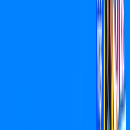
800 MEGA
INTERNET
Benefícios:
Oferta válida por 6 meses, após R$ 109,90/mês.
Exit Lag Incluso
*Confira as condições dessa oferta +
de
R$ 109,90
/mês
por:
R$
99,90
,
/MÊS
Contratar Agora
Contratar Agora
Consulte as ofertas