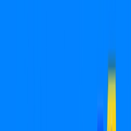
Você
Empresa
SP - São Pedro do Turvo
|
Área do cliente
Ligue para contratar
(18) 2880-0032
Contratar pelo
WhatsApp
Chat On-line
Assine Internet Fibra Cabonnet em