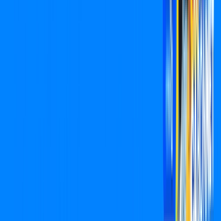
para o seu endereço!
CONSULTAR AGORA
Assine Internet Fibra Cabonnet em
São Pedro do Turvo
A internet da Cabonnet em São Pedro do Turvo é muito rápida
para você navegar, assistir a vídeos, ver seus shows
preferidos, ouvir músicas e levar a sua experiência de jogo
online a outro nível. Clique em CONTRATAR AGORA, ou fale
com um de nossos consultores via WhatsApp, e mude de vez
para a Cabonnet Internet Banda Larga.
FALAR COM CONSULTOR