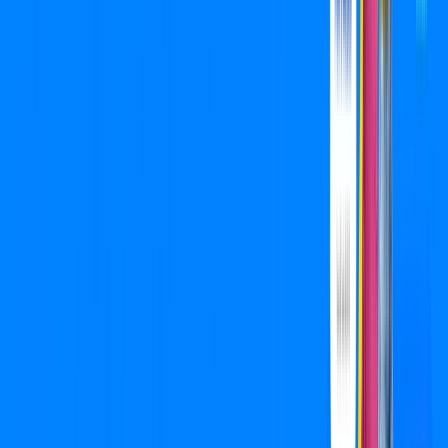
Wi-fi de alta performance para curtir e compartilhar à vontade