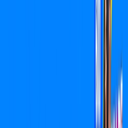
,
95
/MÊS
Contratar Agora
Contratar Agora
400 MEGA
INTERNET
Benefícios:
O melhor Wi-Fi
Instalação Grátis
*Confira as condições dessa oferta +
por:
R$
89
,
90
/MÊS
Contratar Agora
Contratar Agora