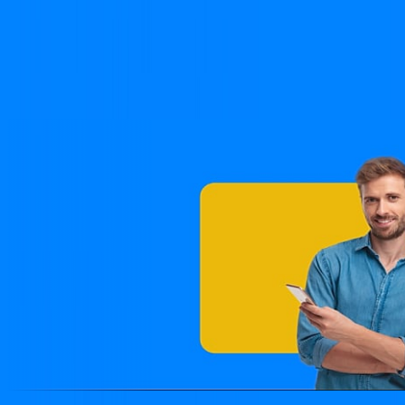
sonhos, pessoas, lugares, ideias e negócios. Durante essa
trajetória a nossa missão foi levar internet de qualidade desde
as cidades mais distantes até as grandes capitais do Brasil,
além de contribuir para o desenvolvimento tecnológico
através de projetos especiais apoiados por órgãos
governamentais.