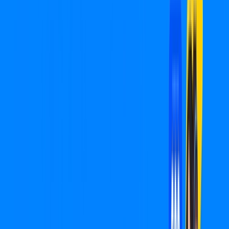
São Pedro do Turvo – Planos
Imperdíveis, Ultra Velocidade e
Estabilidade
MELHOR OFERTA
600 MEGA
INTERNET
Benefícios:
Oferta válida por 3 meses, após R$ 99,90/mês.
Instalação Grátis
*Confira as condições dessa oferta +
de
R$ 99,90
/mês
por:
R$
49