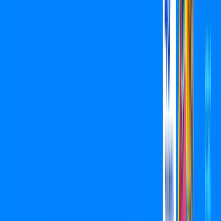
Assista filmes e séries em 4k sem interrupções