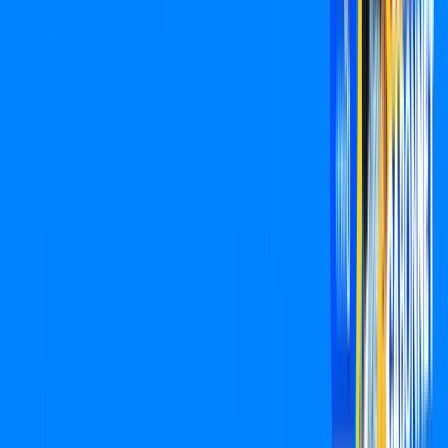
Assine Internet Fibra Cabonnet em
Presidente Prudente
A internet da Cabonnet em Presidente Prudente é muito
rápida para você navegar, assistir a vídeos, ver seus shows
preferidos, ouvir músicas e levar a sua experiência de jogo
online a outro nível. Clique em CONTRATAR AGORA, ou fale
com um de nossos consultores via WhatsApp, e mude de vez
para a Cabonnet Internet Banda Larga.
FALAR COM CONSULTOR