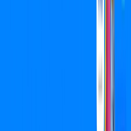
Wi-fi de alta performance para curtir e compartilhar à vontade