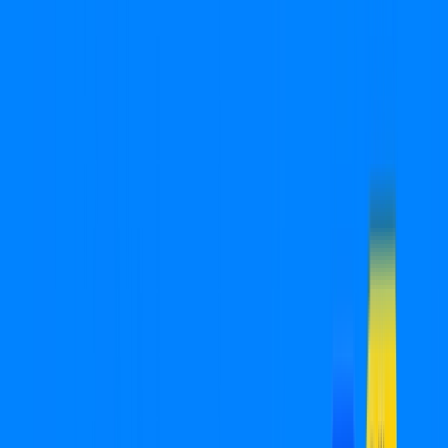
Você
Empresa
SP - Presidente Prudente
|
Área do cliente
Ligue para contratar
(18) 2880-0032
Contratar pelo
WhatsApp
Chat On-line
Assine Internet Fibra Cabonnet em