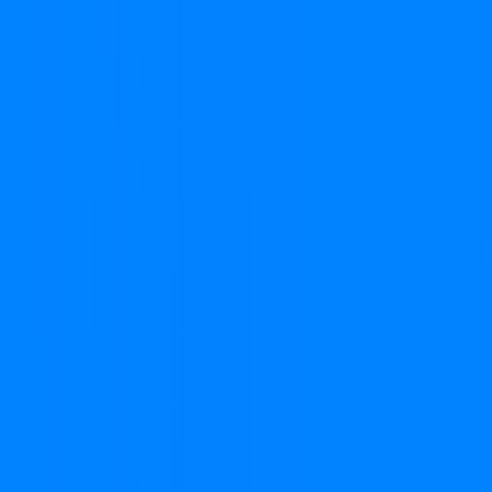
ATENDIDAS
Clique em sua cidade abaixo e confira as melhores ofertas de
internet fibra da
Cabonnet
SP - Adamantina
SP - Álvares Machado
SP - Arco - Íris
SP -
Assis
SP - Bastos
SP - Borá
SP - Caçapava
SP - Cândido
Mota
SP - Flórida Paulista
SP - Florínea
SP - Guaicara
SP -
Herculândia
SP - Iacri
SP - Inúbia Paulista
SP - Juliânia
SP -
Lins
SP - Lucélia
SP - Macucos
SP - Maracaí
SP - Mariápolis
SP
- Martinópolis
SP - Osvaldo Cruz
SP - Ourinhos
SP -
Pacaembu
SP - Paraguaçu Paulista
SP - Parapuã
SP -
Penápolis
SP - Pindamonhangaba
SP - Presidente Prudente
SP
- Promissão
SP - Queiroz
SP - Rancharia
SP - Ribeirão Claro
SP
- Santa Cruz do Rio Pardo
SP - São José dos Campos
SP -
São Pedro do Turvo
SP - Taubaté
SP - Tremembé
SP - Tupã
HÁ MAIS DE 20 ANOS
FORTALECENDO CONEXÕES
Há 24 anos descobrimos o nosso dom. O dom de conectar
sonhos, pessoas, lugares, ideias e negócios. Durante essa
trajetória a nossa missão foi levar internet de qualidade desde