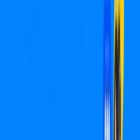
Presidente Prudente – Planos
Imperdíveis, Ultra Velocidade e
Estabilidade
MELHOR OFERTA
400 MEGA
INTERNET
Benefícios:
Oferta válida por 1 mês, após R$ 99,90/mês.
Instalação Grátis
*Confira as condições dessa oferta +
de
R$ 99,90
/mês
por:
R$
49