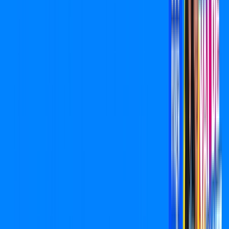
/MÊS
Contratar Agora
Contratar Agora
800 MEGA
INTERNET
Benefícios:
Oferta válida por 1 mês, após R$ 119,90/mês.
Suporte presencial em menos de 12h
*Confira as condições dessa oferta +
de
R$ 119,90
/mês
por:
R$
54
,
95
/MÊS
Contratar Agora
Contratar Agora