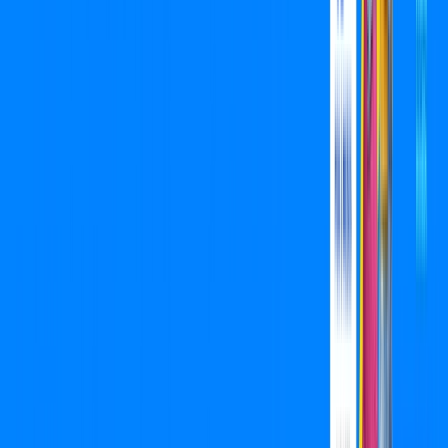
Wi-fi de alta performance para curtir e compartilhar à vontade