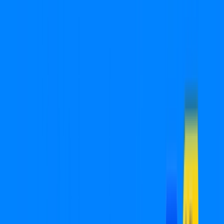
Você
Empresa
SP - Cândido Mota
|
Área do cliente
Ligue para contratar
(18) 2880-0032
Contratar pelo
WhatsApp
Chat On-line
Assine Internet Fibra Cabonnet em