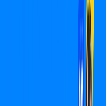
Cândido Mota – Planos Imperdíveis,
Ultra Velocidade e Estabilidade
MELHOR OFERTA
400 MEGA
INTERNET
Benefícios:
Oferta válida por 1 mês, após R$ 99,90/mês.
Instalação Grátis
*Confira as condições dessa oferta +
de
R$ 99,90
/mês
por:
R$
49
,
95