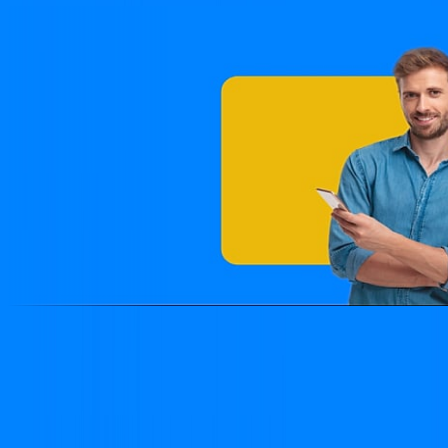
Site desenvolvido e publicado por PSP Intermediação De
Serviços LTDA I 17.082.481/0001-24. Parceiro autorizado