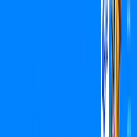
Assista filmes e séries em 4k sem interrupções