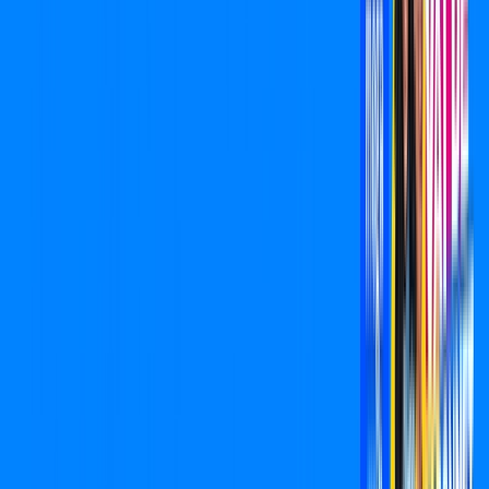
Assine Internet Fibra Cabonnet em
Cândido Mota
A internet da Cabonnet em Cândido Mota é muito rápida para
você navegar, assistir a vídeos, ver seus shows preferidos,
ouvir músicas e levar a sua experiência de jogo online a outro
nível. Clique em CONTRATAR AGORA, ou fale com um de
nossos consultores via WhatsApp, e mude de vez para a
Cabonnet Internet Banda Larga.
FALAR COM CONSULTOR