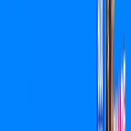
/MÊS
Contratar Agora
Contratar Agora
600 MEGA
INTERNET
Benefícios:
Oferta válida por 1 mês, após R$ 109,90/mês.
Instalação Grátis
*Confira as condições dessa oferta +
de
R$ 109,90
/mês
por:
R$
54
,
95
/MÊS
Contratar Agora
Contratar Agora