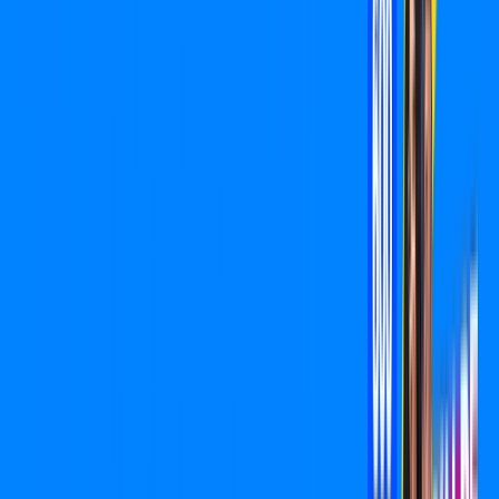
/MÊS
Contratar Agora
Contratar Agora
400 MEGA
INTERNET
Benefícios:
O melhor Wi-Fi
Instalação Grátis
*Confira as condições dessa oferta +
por:
R$
89
,
90
/MÊS
Contratar Agora
Contratar Agora