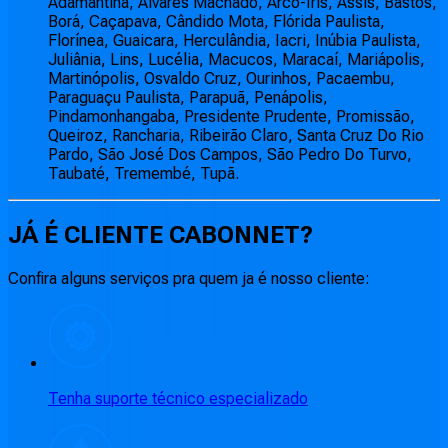
Adamantina, Álvares Machado, Arco-Íris, Assis, Bastos,
Borá, Caçapava, Cândido Mota, Flórida Paulista,
Florínea, Guaicara, Herculândia, Iacri, Inúbia Paulista,
Juliânia, Lins, Lucélia, Macucos, Maracaí, Mariápolis,
Martinópolis, Osvaldo Cruz, Ourinhos, Pacaembu,
Paraguaçu Paulista, Parapuã, Penápolis,
Pindamonhangaba, Presidente Prudente, Promissão,
Queiroz, Rancharia, Ribeirão Claro, Santa Cruz Do Rio
Pardo, São José Dos Campos, São Pedro Do Turvo,
Taubaté, Tremembé, Tupã.
JÁ É CLIENTE
CABONNET
?
Confira alguns serviços pra quem ja é nosso cliente:
Tenha suporte técnico especializado