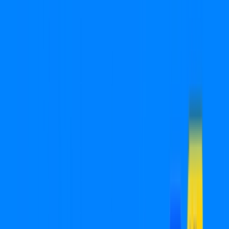
Você
Empresa
SP - Ribeirão Claro
|
Área do cliente
Ligue para contratar
(18) 2880-0032
Contratar pelo
WhatsApp
Chat On-line
Assine Internet Fibra Cabonnet em