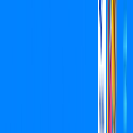
Assista filmes e séries em 4k sem interrupções