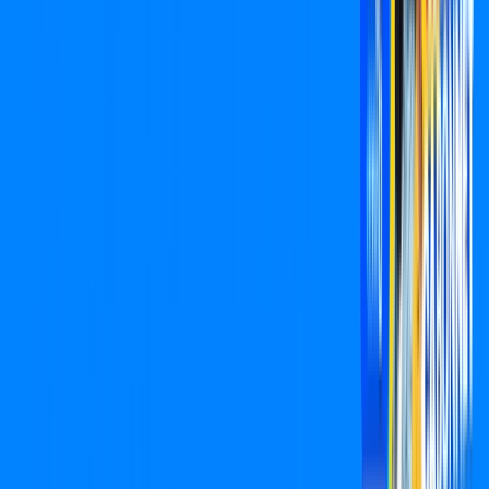
CONSULTAR AGORA
Assine Internet Fibra Cabonnet em
Ribeirão Claro
A internet da Cabonnet em Ribeirão Claro é muito rápida para
você navegar, assistir a vídeos, ver seus shows preferidos,
ouvir músicas e levar a sua experiência de jogo online a outro
nível. Clique em CONTRATAR AGORA, ou fale com um de
nossos consultores via WhatsApp, e mude de vez para a
Cabonnet Internet Banda Larga.
FALAR COM CONSULTOR