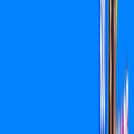
/MÊS
Contratar Agora
Contratar Agora
400 MEGA
INTERNET
Benefícios:
O melhor Wi-Fi
Instalação Grátis
*Confira as condições dessa oferta +
por:
R$
89
,
90
/MÊS
Contratar Agora
Contratar Agora