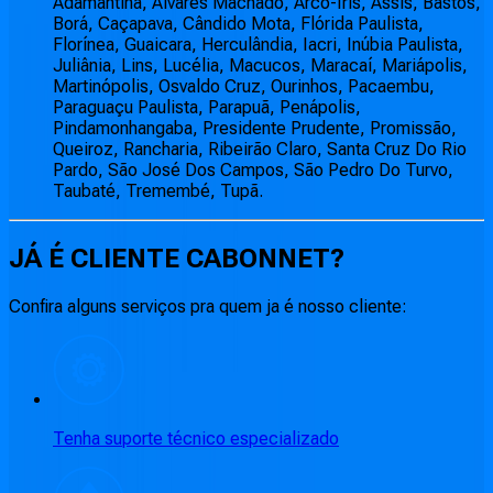
Adamantina, Álvares Machado, Arco-Íris, Assis, Bastos,
Borá, Caçapava, Cândido Mota, Flórida Paulista,
Florínea, Guaicara, Herculândia, Iacri, Inúbia Paulista,
Juliânia, Lins, Lucélia, Macucos, Maracaí, Mariápolis,
Martinópolis, Osvaldo Cruz, Ourinhos, Pacaembu,
Paraguaçu Paulista, Parapuã, Penápolis,
Pindamonhangaba, Presidente Prudente, Promissão,
Queiroz, Rancharia, Ribeirão Claro, Santa Cruz Do Rio
Pardo, São José Dos Campos, São Pedro Do Turvo,
Taubaté, Tremembé, Tupã.
JÁ É CLIENTE
CABONNET
?
Confira alguns serviços pra quem ja é nosso cliente:
Tenha suporte técnico especializado