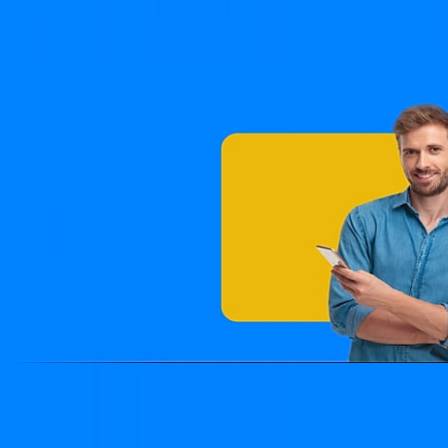
através de projetos especiais apoiados por órgãos
governamentais.