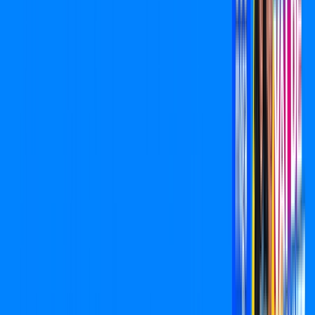
800 MEGA
INTERNET
Benefícios:
Oferta válida por 6 meses, após R$ 109,90/mês.
Exit Lag Incluso
*Confira as condições dessa oferta +
de
R$ 109,90
/mês
por:
R$
99,90
,
/MÊS
Contratar Agora
Contratar Agora
Consulte as ofertas
para o seu endereço!