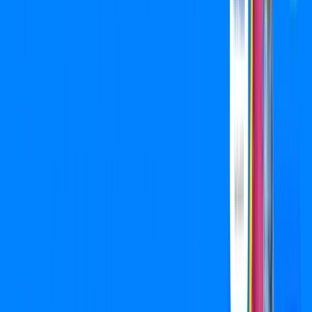
Wi-fi de alta performance para curtir e compartilhar à vontade