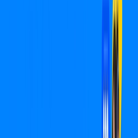
Ribeirão Claro – Planos Imperdíveis,
Ultra Velocidade e Estabilidade
MELHOR OFERTA
600 MEGA
INTERNET
Benefícios:
Oferta válida por 3 meses, após R$ 99,90/mês.
Instalação Grátis
*Confira as condições dessa oferta +
de
R$ 99,90
/mês
por:
R$
49
,
95