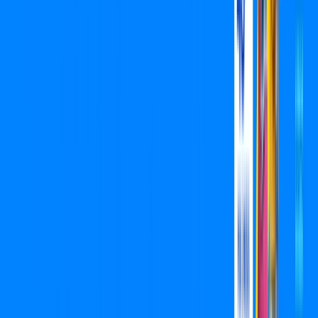
Assista filmes e séries em 4k sem interrupções