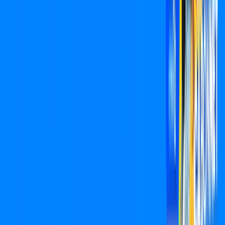
CONSULTAR AGORA
Assine Internet Fibra Cabonnet em
Ourinhos
A internet da Cabonnet em Ourinhos é muito rápida para você
navegar, assistir a vídeos, ver seus shows preferidos, ouvir
músicas e levar a sua experiência de jogo online a outro nível.
Clique em CONTRATAR AGORA, ou fale com um de nossos
consultores via WhatsApp, e mude de vez para a Cabonnet
Internet Banda Larga.
FALAR COM CONSULTOR