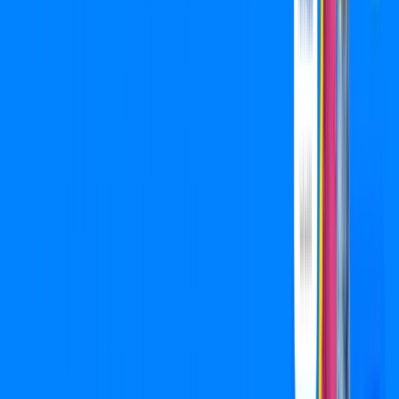
Wi-fi de alta performance para curtir e compartilhar à vontade