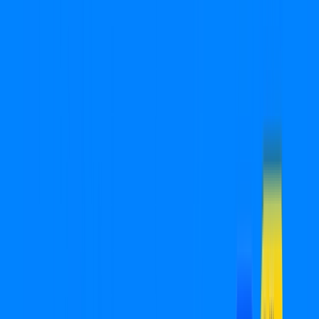
Você
Empresa
SP - Ourinhos
|
Área do cliente
Ligue para contratar
(18) 2880-0032
Contratar pelo
WhatsApp
Chat On-line
Assine Internet Fibra Cabonnet em