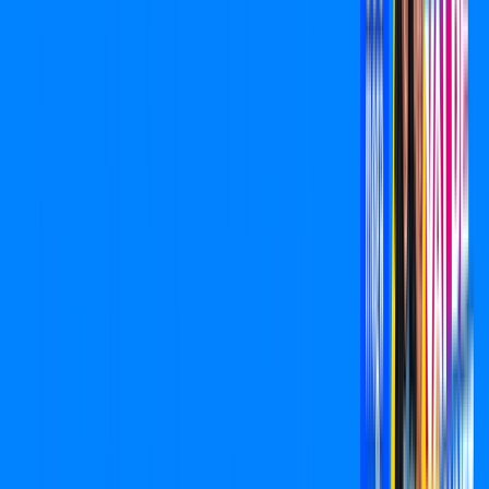
800 MEGA
INTERNET
Benefícios:
Oferta válida por 6 meses, após R$ 109,90/mês.
Exit Lag Incluso
*Confira as condições dessa oferta +
de
R$ 109,90
/mês
por:
R$
99,90
,
/MÊS
Contratar Agora
Contratar Agora
Consulte as ofertas
para o seu endereço!