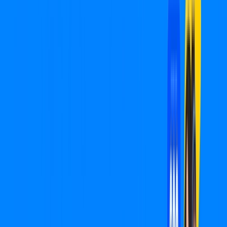
Ourinhos – Planos Imperdíveis, Ultra
Velocidade e Estabilidade
MELHOR OFERTA
600 MEGA
INTERNET
Benefícios:
Oferta válida por 3 meses, após R$ 99,90/mês.
Instalação Grátis
*Confira as condições dessa oferta +
de
R$ 99,90
/mês
por:
R$
49
,
95