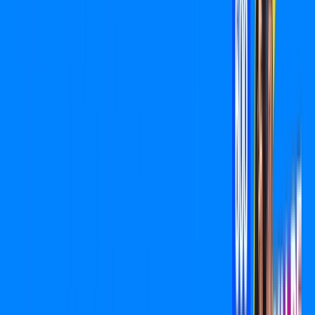
/MÊS
Contratar Agora
Contratar Agora
400 MEGA
INTERNET
Benefícios:
O melhor Wi-Fi
Instalação Grátis
*Confira as condições dessa oferta +
por:
R$
89
,
90
/MÊS
Contratar Agora
Contratar Agora